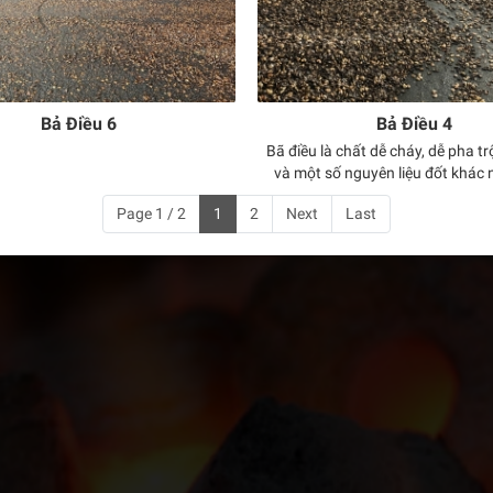
Bả Điều 6
Bả Điều 4
Bã điều là chất dễ cháy, dễ pha t
và một số nguyên liệu đốt khác
nhanh nhiệt của lò hơi. Vì vậy bã 
Page 1 / 2
1
2
Next
Last
được sử dụng làm chất đốt thay t
chất đốt khác như than đá, củi