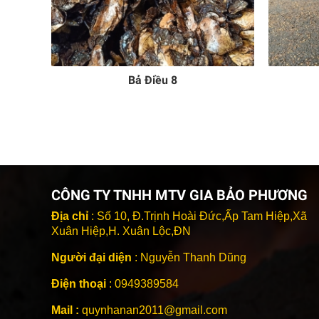
Bả Điều 8
CÔNG TY TNHH MTV GIA BẢO PHƯƠNG
Địa chỉ
: Số 10, Đ.Trịnh Hoài Đức,Ấp Tam Hiệp,Xã
Xuân Hiệp,H. Xuân Lộc,ĐN
Người đại diện
: Nguyễn Thanh Dũng
Điện thoại
: 0949389584
Mail :
quynhanan2011@gmail.com