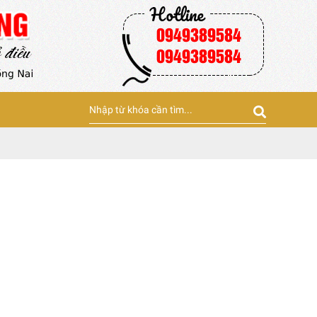
0949389584
0949389584