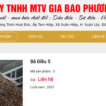
 PHẨM
DỊCH VỤ
TIN TỨC
LIÊN HỆ
Bả Điều 5
Mã sản phẩm:
0
Liên hệ
Giá:
Lượt xem:
2637