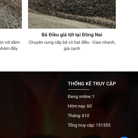
Bả Điều giá tốt tại Đồng Nai
rộn với dăm
Chuyên cung cấp bã vỏ hạt điều - Giao nhanh,
 nhằm đẩy
giá cạnh
điều thường
tranhwww.bavohatdieu.com/bã+điều 090
hế các loại
791 Chuyên cung cấp bã vỏ hạt điều, chất đốt
, trấu…
sinh khối, chất đốt lò hơi hiệu quả cao. Với đội
xe chuyên dụng nhiều xe, đa trọng tải có thể
tiếp cận nhà xưởng nhỏ hẹp. Giao hàng trong
THỐNG KÊ TRUY CẬP
ngày. Hiệu quả cao. Xuống hàng nhanh.
Đang online: 1
Hôm nay: 60
Tháng: 610
Tổng truy cập: 151555