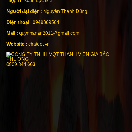
Hiệp,H. Xuân Lộc,ĐN
Người đại diện
: Nguyễn Thanh Dũng
Điện thoại
: 0949389584
Mail :
quynhanan2011@gmail.com
Website :
chatdot.vn
0909 844 603